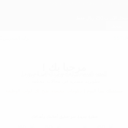
Skip to navigation
Skip to main content
سجل الان ب 250 ريال فقط
تسجيل
بوابة المتدربين
مرحبا بك !
المعهد السعودي المتخصص العالي للتدريب !
نسعي لتقديم دبلومات ودورات تأهلية ودورات
تطويرية متميزة في مجالات مختلفة .
مستقبلك يبدأ اليوم | دبلومات معتمدة تفتح لك ابواب الوظيفة
خطوة جديدة نحو تحقيق أحلامك وأهدافك.