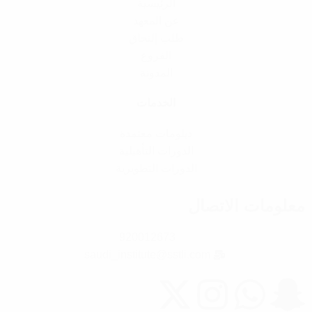
الرئيسية
عن المعهد
طلب إلتحاق
الفروع
المدونة
الخدمات
دبلومات معتمدة
الدورات التأهيلية
الدورات التطويرية
معلومات الاتصال
920012673
saudi_institute@sstli.com