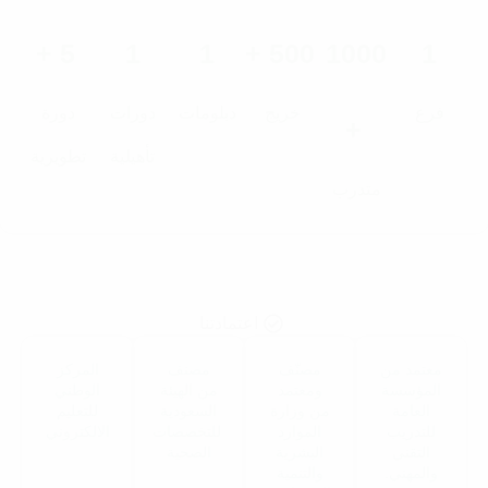
+
5
1
1
+
500
1000
1
فرع
خريج
دبلومات
دورات
دورة
+
تأهيلية
تطويرية
متدرب
اعتمادتنا
معتمد من
مصنّف
مصنف
المركز
المؤسسة
ومعتمد
من الهيئة
الوطني
العامة
من وزارة
السعودية
للتعليم
للتدريب
الموارد
للتخصصات
الالكتروني
التقني
البشرية
الصحية
والمهني.
والتنمية