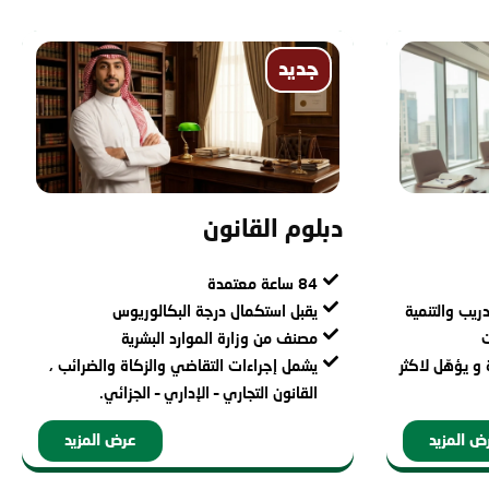
جديد
دبلوم القانون
84 ساعة معتمدة
ريب والتنمية
يقبل استكمال درجة البكالوريوس
ت
مصنف من وزارة الموارد البشرية
و يؤهّل لاكثر
يشمل إجراءات التقاضي والزكاة والضرائب ،
القانون التجاري – الإداري – الجزائي.
ض المزيد
عرض المزيد