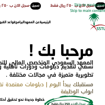
Skip to navigation
الان ب ٢٥٠ ريال فقط
-
سجل الان ب ٢٥٠ ريال فقط
تسجيل
Skip to main content
الرئيسية
عن المعهد
البرامج
قواعد القبو
مرحبا بك !
المعهد السعودي المتخصص العالي للتد
نسعي لتقديم دبلومات ودورات تأهلية و
تطويرية متميزة في مجالات مختلفة .
مستقبلك يبدأ اليوم | دبلومات معتمدة تف
ابواب الوظيفة
خطوة جديدة نحو تحقيق أحلا