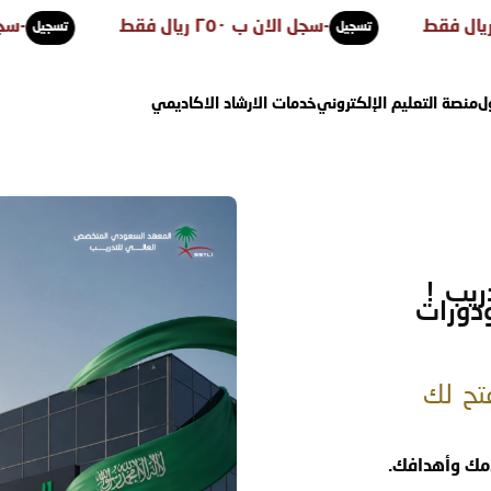
-
سجل الان ب ٢٥٠ ريال فقط
-
سجل الان ب ٢٥٠ ريال ف
تسجيل
تسجيل
ل
منصة التعليم الإلكتروني
خدمات الارشاد الاكاديمي
ريب !
دورات
تح لك
مك وأهدافك.