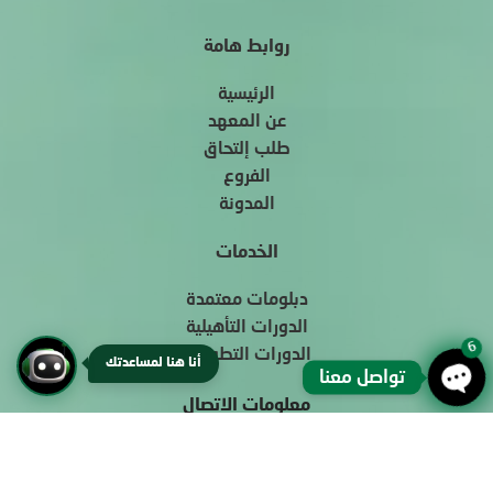
روابط هامة
الرئيسية
عن المعهد
طلب إلتحاق
الفروع
المدونة
الخدمات
دبلومات معتمدة
الدورات التأهيلية
6
الدورات التطويرية
أنا هنا لمساعدتك
تواصل معنا
معلومات الاتصال
Open chaty
920012673
saudi_institute@sstli.com